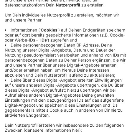
heute Abend möchte die Stadt die Wipperfürther
über die Pläne informieren.
Veröffentlicht:
Dienstag, 19.05.2026 12:25
Anzeige
Die Firma Radium verkauft Teile ihres ungenutzten
Fabrik-Geländes. Eine neue Brücke über die Wupper
soll das anderthalb Hektar große Areal künftig mit
dem Hausmannsplatz verbinden, Freitreppen sollen die
Wupper erlebbar machen. Langfristig ist ein neues
Quartier für Wohnen, Arbeiten und Kultur direkt am
Wasser geplant. Die Stadt verhandelt aktuell noch
über den Kauf und hat ein Vorkaufsrecht. Der Themen-
Abend "Was tut sich rund ums Radium-Areal?" beginnt
um 18 Uhr in der alten Drahtzieherei.