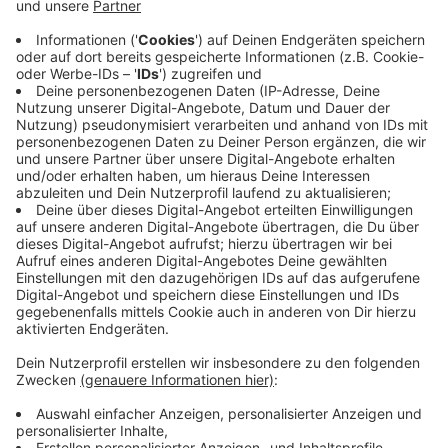
Flüchtlinge als Herausforderung
Anzeige
Jede dieser Krisen hat ihre eigene Gefährlichkeit. Aber
nichts krempelt die politische Landschaft in
Deutschland so um wie die 2015 einsetzende
Flüchtlingskrise. Als Merkel grünes Licht für die
Aufnahme von in Ungarn gestrandeten Menschen gibt,
kommen erst Zehn-, dann Hunderttausende nach
Deutschland. Die anfängliche Hilfsbereitschaft
schlägt bald um. Als «Volksverräterin» wird die
Kanzlerin jetzt beschimpft. «Merkel muss weg» wird
bei den Demonstrationen skandiert, etwa denen der
selbst ernannten "Patriotischen Europäer gegen die
Islamisierung des Abendlandes", kurz Pegida. Die AfD
wächst stetig, zieht 2017 in den Bundestag ein.