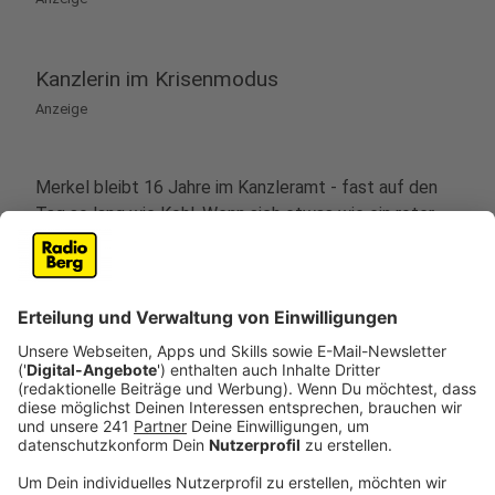
Kanzlerin im Krisenmodus
Anzeige
Merkel bleibt 16 Jahre im Kanzleramt - fast auf den
Tag so lang wie Kohl. Wenn sich etwas wie ein roter
Faden durch diese Zeit zieht, dann sind es Krisen auf
unterschiedlichen Feldern und in unterschiedlichen
Dimensionen: Finanz- und Bankenkrise, Euro-Krise,
Flüchtlingskrise, Klimakrise, Corona-Krise - um nur die
größten zu nennen. Die Kanzlerin nimmt es mit dem ihr
eigenen Pragmatismus: "Ein Leben ohne Krisen ist
natürlich einfacher. Aber wenn sie da sind, müssen sie
bewältigt werden", sagt sie am Ende ihrer Amtszeit.
Anzeige