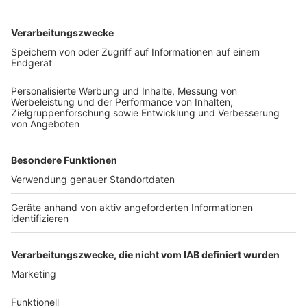
Abschied von der Macht auf Raten
Anzeige
Merkel zieht sich schrittweise aus der Politik zurück.
Im Dezember 2018 gibt sie den Parteivorsitz an
Annegret Kramp-Karrenbauer ab. Zu diesem Zeitpunkt
hat sie bereits angekündigt, dass sie bei der
Bundestagswahl 2021 nicht mehr antreten werde. Sie,
die 2005 einen Sozialdemokraten aus dem Kanzleramt
vertrieb, muss dieses nun wieder an einen
Sozialdemokraten zurückgeben: Olaf Scholz.
Autoren:
Ulrich Steinkohl und Jörg Blank (dpa), David
Müller
Anzeige