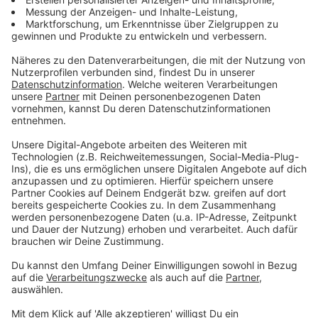
Und Merkel? Sie setzt bei ihrer
Sommerpressekonferenz am 31. August 2015 gegen
die Wut vieler Bürger wieder einen knappen Drei-
Worte-Satz: "Wir schaffen das." Dies nimmt ihr aber
noch nicht einmal die Schwesterpartei CSU und deren
Vorsitzender Horst Seehofer ab. Das Verhältnis der
Unionsparteien wird empfindlich gestört.
Anzeige
Neue gesellschaftliche Konflikte durch
Pandemie
Anzeige
Dann kommt eine Herausforderung mit ganz eigener
Dimension. Anfang 2020 breitet sich das Corona-Virus