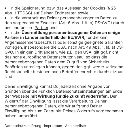
auch in Deutschland rasant aus. "Es ist ernst. Nehmen
Sie es auch ernst", sagt die Kanzlerin in einer
Fernsehansprache am 18. März. Wieder so eine
Botschaft aus wenigen Worten. Es folgen immer neue
Lockdowns, Kontaktbeschränkungen,
Inzidenzgrenzwerte. Merkel beschwört die Solidarität
der Bürger - doch je länger die Pandemie und die
Einschnitte in den Alltag anhalten, umso mehr bröckelt
diese.
Ein Jahr nach ihrer Fernsehansprache macht Merkel
etwas, was man bis dahin nicht von ihr kannte. Sie
entschuldigt sich für die gerade erst mit den
Ministerpräsidenten beschlossene "Osterruhe" und
nimmt diese zurück. "Dieser Fehler ist einzig und allein
mein Fehler", sagt sie im Bundestag.
Anzeige