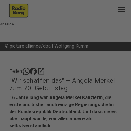
menu
Anzeige
©
picture alliance/dpa | Wolfgang Kumm
open_in_new
Teilen:
"Wir schaffen das" – Angela Merkel
zum 70. Geburtstag
16 Jahre lang war Angela Merkel Kanzlerin, die
erste und bisher auch einzige Regierungschefin
der Bundesrepublik Deutschland. Und dass sie es
überhaupt wurde, war alles andere als
selbstverständlich.