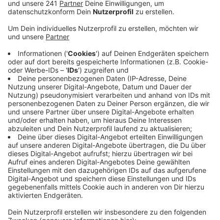
Stadt Wermelskirchen sollen laut Eilantrag ihre
Bereitschaft erklären, minderjährige unbegleitete
Flüchtlinge aufzunehmen.
Veröffentlicht:
Montag, 09.03.2020 12:53
Anzeige
Aus humanitären Gründen soll die Stadt den jungen
Menschen, die in den Lagern auf griechischen Inseln
und im Grenzgebiet zwischen der Türkei und
Griechenland befinden, eine Unterkunft bieten. Dafür
muss die Verwaltung allerdings prüfen, ob und für
welche Zahl die erforderlichen Ressourcen in
Wermelskirchen vorhanden sind. Auf Bundesebene
haben sich Union und SPD in der Nacht darauf geeinigt,
Kinder und Jugendliche aus den Flüchtlingslagern
aufzunehmen. Unklar ist aktuell noch die konkrete Zahl