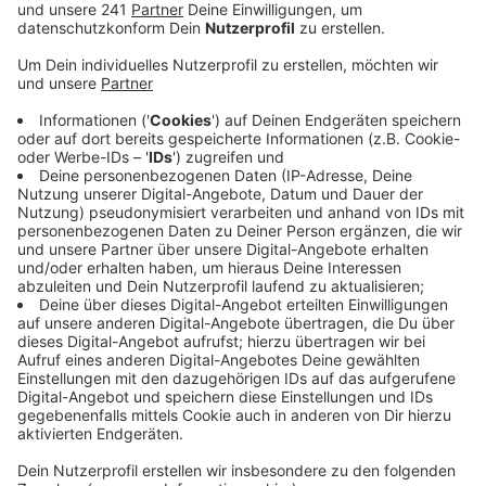
Veröffentlicht:
Dienstag, 18.10.2022 10:23
Anzeige
Wer zum Beispiel in Leverkusen eine Wohnung kauft
und dann mit dem ÖPNV nach Köln pendelt, erlebt
fast 38 Jahre lang einen Preisvorteil. Damit belegt
Leverkusen im Ranking mit Abstand den Spitzenplatz.
Ein Umzug von Köln nach Bergisch Gladbach würde
sich laut Wohnatlas rein rechnerisch nur etwa 16 Jahre
lang lohnen. Pendler aus Rösrath würden rund 13 Jahre
profitieren, die ÖPNV Nutzer aus Leichlingen etwa 12
Jahre. Ein Umzug nach Wermelskirchen würde sich im
Vergleich am wenigsten lohnen. Nach etwa vier Jahren
wäre der Kostenvorteil durch das Pendeln mit Bus und