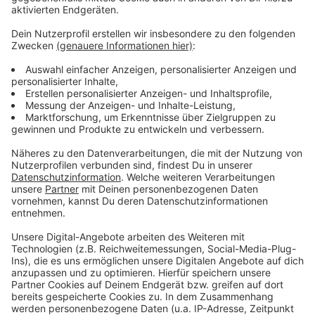
Pegel der Großen Dhünn steigt langsam
Anzeige
Aktuell ist die Große Dhünn-Talsperre wieder zu 75
Prozent gefüllt – der Pegel steigt aber deutlich
langsamer, weil die Talsperre neben der
Trinkwasserversorgung auch für einen ausreichenden
Pegel im Fluss Dhünn verantwortlich ist. Insgesamt
darf der Verband vier Wochen lang weniger Wasser
abgeben. In dieser Zeit wird außerdem zweimal täglich
die Wasserqualität untersucht.
Anzeige