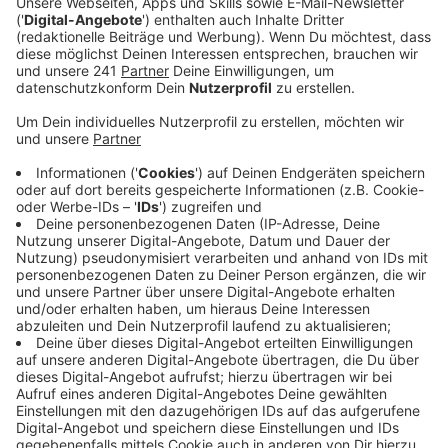
sein, will der Wupperverband jetzt den
Wasservorrat der großen Dhünn-Talsperre in
Wermelskirchen schonen.
Veröffentlicht:
Freitag, 01.03.2019 16:06
Anzeige
Dafür hat er jetzt eine spezielle Maßnahme gestartet.
In den kommenden Wochen wird weniger Wasser als
sonst aus der Talsperre an den Fluss Dhünn
abgegeben. Das hat der Verband jetzt mitgeteilt. So
soll die Talsperre sich besser von der langen
Trockenphase im vergangen Jahr erholen können und
im Blick auf die Absenkphase im Frühjahr gut
vorbereitet sein.
Anzeige