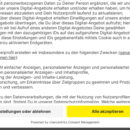
Anzeige
Im Rheinisch-Bergischen gibt es Ende 2025 mehr Pfle
Zahl ist leicht von 408 Pflege-Azubis Ende 2024 auf
Oberbergischen ist die Zahl der Azubis in Pflegeberu
sind zum Großteil zwischen 20 und 24 Jahren alt.
Auch in ganz NRW ist der Trend positiv: Insgesamt 
Ausbildung in der Pflege gemacht - rund 8 Prozent me
Pflegeazubis war in Krankenhäusern beschäftigt. Und
Anzeige