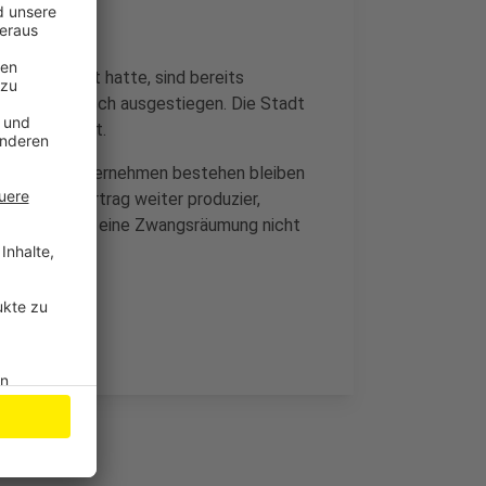
ösung gesetzt hatte, sind bereits
dem Runden Tisch ausgestiegen. Die Stadt
darauf eingeht.
Traditionsunternehmen bestehen bleiben
ohne Pachtvertrag weiter produzier,
ndigt und auch eine Zwangsräumung nicht