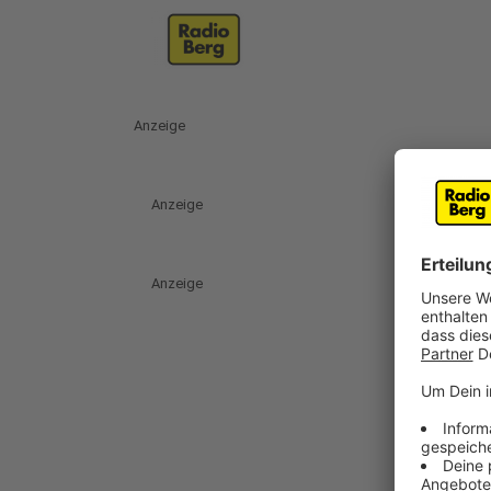
Anzeige
Anzeige
Anzeige