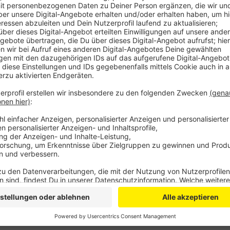
Anzeige
Alle Fristen, die die Stadt den Beteiligten für eine L
verstrichen. Erst am Dienstag war sie offiziell aus 
prüft die Lösung jetzt und entscheidet dann, ob sie 
In letzter Konsequenz geht es um die Frage ob das 
kann, oder schließt. Aktuell wird seit Ende Oktober 
zuletzt hatte die Stadt rechtliche Schritte angekü
ausgeschlossen.
Anzeige