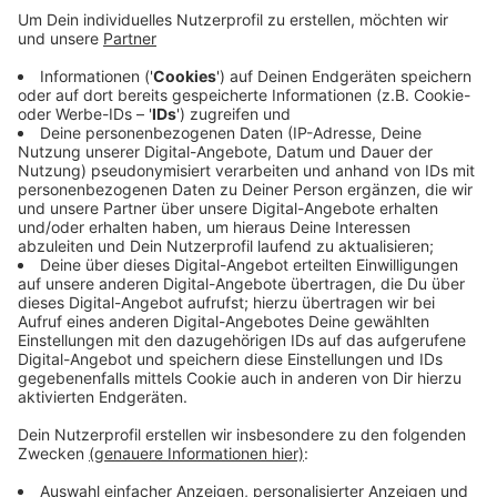
Gummersbacher mit einem Stock geschlagen. Es
soll sich um vier bis fünf dunkel gekleidete Männer
gehandelt haben, die den 40-jährigen gegen
zwanzig vor Acht in der Weidenstraße angegriffen
haben. Der Mann wurde bei dem Angriff leicht
verletzt - er wurde durch eine
Rettungswagenbesatzung versorgt. Wer Hinweise
zu den Tätern hat, soll sich bei der Polizei in
Gummersbach melden.
Veröffentlicht:
Dienstag, 09.06.2020 06:38
Anzeige