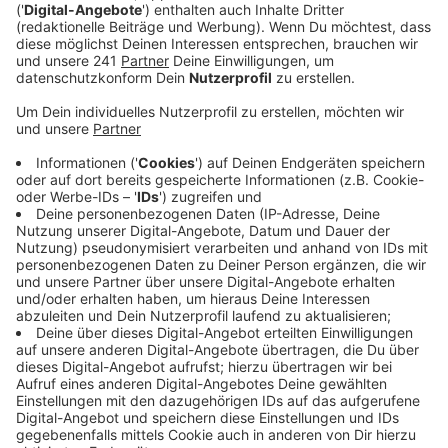
Nach einigen Singles, ihrer ersten EP,
Zusammenarbeiten mit Kygo, Felix Jaehn oder 6lack,
hat Zoe Wees Nachrichten für alle Fans. Im November
2023 wird sie ihr erstes Album "Therapy"
veröffentlichen! Mit der Single "Lightning" gibt sie nun
einen Vorgeschmack auf die Platte. "Lightning" ist eine
Motivations- und Powerhymne, die einen daran
erinnert, immer an sich zu glauben und sich niemals
unterkriegen zu lassen. Typisch und passend für Wees.
Anzeige
Wir benötigen Ihre
Zustimmung, um den YouTube
Video-Service zu laden!