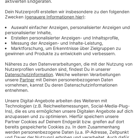
Wir verwenden einen Service eines
Drittanbieters, um Videoinhalte
einzubetten. Dieser Service kann
Daten zu Ihren Aktivitäten
sammeln. Bitte lesen Sie die
Details durch und stimmen Sie der
Nutzung des Service zu, um dieses
Video anzusehen.
Mehr Informationen
Die neue Single von Zoe Wees: "Lightning" - Vorbote
auf ihr Debütalbum
Akzeptieren
Anzeige
powered by
Usercentrics Consent
Management Platform