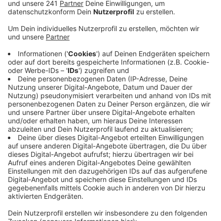
die Lupe genommen. 12 davon im Bergischen.
Veröffentlicht:
Montag, 10.06.2024 10:22
Anzeige
Sechs Betriebe pro Kreis hat der Zoll sich bei uns
angeschaut. Im Oberbergischen hatte er dabei nichts
zu meckern. Sowohl bei den Kontrollen in
Gummersbach als auch in Engelskirchen haben sich
keine Auffälligkeiten ergeben. Anders in Rhein-Berg:
Hier hatten die Zollbeamten ausschließlich Gastro-
Betriebe in Bergisch Gladbach auf der Liste. 13
Angestellte haben sie befragt, dabei haben sich gleich
mehrere Verdachtsfälle aufgetan: Bei einer Person
sind weitere Ermittlungen zur Arbeits-Erlaubnis nötig.
Außerdem gibt es in jeweils einem Fall Hinweise auf
Schwarzarbeit und den Missbrauch von Sozial-