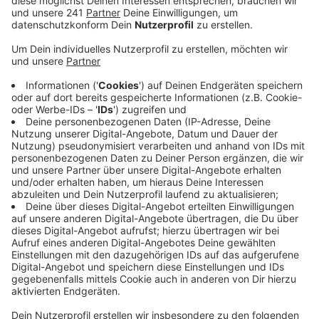
Gladbach, das bis dahin größte
Missbrauchsnetzwerk Deutschlands.
Veröffentlicht:
Donnerstag, 21.10.2021 06:37
Anzeige
Was mit einem Verdächtigen losging, entwickelte sich
innerhalb weniger Wochen zu einem riesigen Netzwerk,
dass auch bei erfahrenen Ermittlern für
Fassungslosigkeit sorgte: Durch die beim Gladbacher
sichergestellten Daten wurden zahlreiche weitere
Täter ausfindig gemacht: Hunderte Täter und
Tatverdächtigte, auch Familienväter, im In- und
Ausland, die teils auch ihre eigenen Kinder
missbrauchten, sich dabei filmten, Fotos machten und
das dann in Chatgruppen teilten. Einige der Opfer
waren noch im Säuglingsalter. Auch heute gehen die