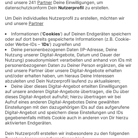
Süttenbach war am frühen Morgen in Brand
geraten, meldet die Polizei.
Veröffentlicht:
Montag, 07.03.2022 06:38
Anzeige
Der 60-jährige Bewohner konnte sich trotz schwerster
Verletzungen noch selbstständig ins Freie retten.
Seine ebenfalls schwerverletzte 58-jährige Frau
musste von einem Nachbarn gerettet werden. Beide
kamen in Kliniken – der Mann mit einem
Rettungshubschrauber.
Eine Bewohnerin des Hauses war am frühen
Sonntagmorgen durch das Feuer geweckt worden und
hatte um Hilfe gerufen. Wie es zu dem Brand kommen
konnte, ist noch unklar. Der Brandort wurde