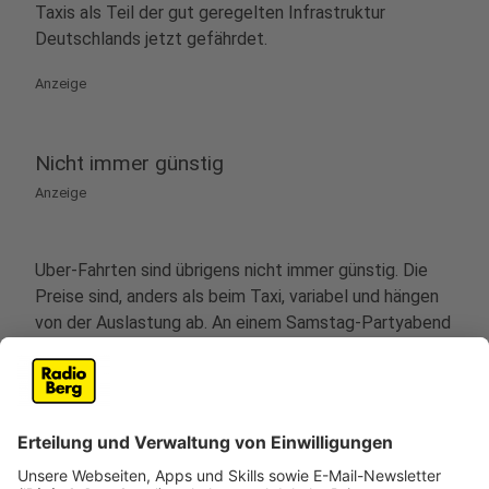
Taxis als Teil der gut geregelten Infrastruktur
Deutschlands jetzt gefährdet.
Anzeige
Nicht immer günstig
Anzeige
Uber-Fahrten sind übrigens nicht immer günstig. Die
Preise sind, anders als beim Taxi, variabel und hängen
von der Auslastung ab. An einem Samstag-Partyabend
oder Silvester können sie schnell steigen. Folgt man
der These der Taxi-Unternehmen, werden sie das nach
dem "Sterben" der Taxis ohnehin tun.
Anzeige