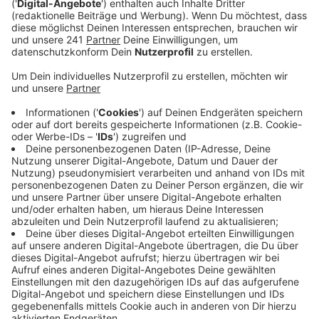
Taxi-Krieg in Köln?
Anzeige
In Köln meldet ein Unternehmer, der für Uber fährt,
einen zerstochenen Reifen und verdächtigt Taxifahrer
(Dumont-Medien). Ein Uber-Sprecher sagte der
Zeitung, ein Uber-Fahrer sei mit Messern bedroht
worden. Dem widerspricht Aleksandar Dragicevic vom
Taxi-Ruf Köln: Es sei "unlogisch", so vorzugehen. Wolle
man ein Fahrzeug fahruntauglich machen, müsse man
wegen des Ersatzreifens mindestens zwei Reifen
zerstören, es seien aber nur einzelne Reifen
aufgeschlitzt worden. Er zweifelt deshalb die
Richtigkeit der Aussage an. Zudem dürften Taxifahrer
keine Waffen bei sich führen. Wer ein Messer dabei
habe, riskiere seine wirtschaftliche Existenz.