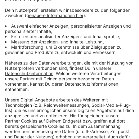
Dragicevic kann sich nicht vorstellen, dass seine
Kollegen so vorgehen. Man habe sie auch explizit
aufgefordert, "Gegenwehr" dem Taxi -Ruf zu
überlassen - auf juristischen Wegen.
Der Taxi-Ruf will gegen "zahlreiche Verstöße" Ubers
gegen für sie geltende Regeln klagen.
Anzeige
Was haltet ihr von Uber und der Konkurrenz
zu den Taxiunternehmen? Diskutiert mit auf
Facebook!
Anzeige
Anzeige