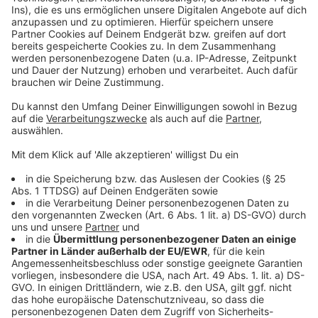
Daily Hannes
|
Habt ihr ein Hobby? Reiten für viele mehr
als das. Bestimmung, Leidenschaft, Lebensaufgabe. Für
Comedian Hannes Höfer ist es etwas weniger.
Mehr laden
Anzeige
Podcasts
Kölsch un Jot
Es geht um spannende und fesselnde Geschichten aus
dem Karneval, dem Brauchtum, der Kölschen Musikszene.
Bergisch Backstage