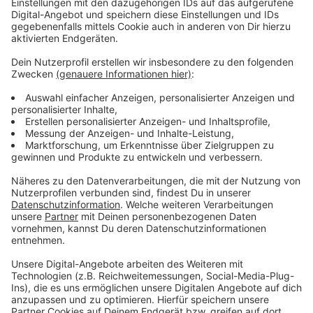
Pandemie“ von Helmut Zarges aus Engelskirchen. Er
hatte es mir per Mail geschickt ins Studio.
Wunderschön geschrieben und so passend. Er
beschreibt darin uns alle: Wie es uns (er-)geht seit
Corona: Alten, Kranken, Kindern, den großen und den
kleinen. Und auch, was wir uns alle vom Christkind
wünschen: „M
aach däm Troorspill en Eng“.
Das
Gedicht hat mich sofort gepackt. Und während ich es
noch las und mir dachte, das muss man doch hören,
weil Kölsch doch vor allem dann erst wirkt, wenn man
es hört, hat Helmut es noch als Sprachnachricht
geschickt. Und da wusste ich sofort, das müsst ihr alle
hören. Und das könnt ihr immer noch –
auf radioberg.de
– auch einen Monat nach Weihnachten.
Anzeige