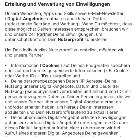
Veröffentlicht:
Mittwoch, 27.01.2021 09:18
Anzeige
Ist es euch auch dieses Jahr schwerer gefallen, den
Weihnachtsbaum vor die Tür zu stellen? Mir auch.
Weihnachten ist gut einen Monat her und es lebt
immer noch in mir. Weil es anders war und auch so
besonders. Dieses Durchatmen trotz und gerade
wegen Corona. Das tat einfach gut und war so wichtig.
Ich gehöre auch zu denen von euch, denen es generell
schwer fällt, nach den Tagen direkt mit voller Kraft ins
neue Jahr zu starten. Dieses Jahr ist das für mich
besonders deutlich. Auch, weil so viele Eindrücke noch
in mir wirken. Einen davon habt ihr selbst gehört bei
Radio Berg, und dieser wirkt immer noch nach bei mir:
Das Weihnachtsgedicht auf kölsch „Kreßdaach un de