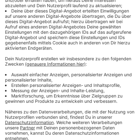
Entlaufen - zugelaufen! Vermisst ihr ein Tier? Habt ihr ein
herrenloses Tier gefunden? Dann nutzt unsere Tiersuche,
um darauf aufmerksam zu machen - und erhöht die
Chancen, dass das Tier bald wieder zu Hause. ist.
Rezepte und Tipps zur Grillsaison
Service
|
Pünktlich zum langen Pfingstwochenende haben
wir hier heiße Grill-Tipps und Rezepte vom mehrfachen
deutschen Grillmeister für euch!
Mehr laden
Anzeige
Wetter & Verkehr