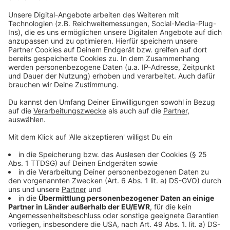
Wetter
Behalte das Wetter im Blick: aktuelle Vorhersagen,
Temperaturen und Entwicklungen für deine Region. So bist
du jederzeit gut vorbereitet – egal, was der Tag bringt.
Verkehr
Bleib informiert über die aktuelle Verkehrslage: Staus,
Sperrungen und Verzögerungen auf einen Blick.
Anzeige
Digitale Angebote
Unsere App
Radio Berg für die Hosentasche: Mit unserer App bleibt ihr