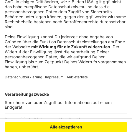
auch unterwegs immer auf dem neuesten Stand! Aktuelle
Nachrichten, Infos, zum Programm, Events, Aktionen und
vieles mehr!
Unsere Alexa-Skills
Hört Radio Berg jederzeit auch über euren Amazon Echo -
ganz einfach per Sprachbefehl! Wir liefern euch rund um
die Uhr unser Live-Programm. Oder hört euch einfach durch
unsere verschiedenen Musik-Channels.
WhatsApp ins Studio
Schreibt uns oder schickt uns eure Sprachnachrichten per
WhatsApp direkt ins Studio. Wir freuen uns über jede
Nachricht von Euch.
Anzeige